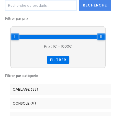
R
RECHERCHE
e
c
h
Filtrer par prix
e
r
c
h
e
Prix :
1
€ -
1000
€
r
FILTRER
Filtrer par catégorie
CABLAGE (33)
Electrique (7)
CONSOLE (9)
Lumière (6)
Régie DJ (2)