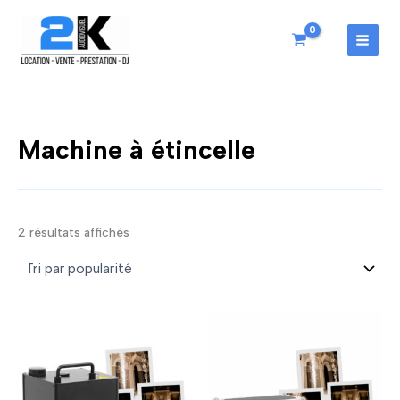
Aller
au
contenu
MAI
MEN
Machine à étincelle
Trié
2 résultats affichés
par
popularité