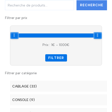
R
RECHERCHE
e
c
h
Filtrer par prix
e
r
c
h
e
Prix :
1
€ -
1000
€
r
FILTRER
Filtrer par catégorie
CABLAGE (33)
Electrique (7)
CONSOLE (9)
Lumière (6)
Régie DJ (2)