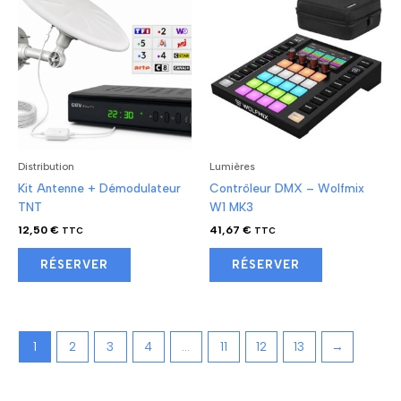
Distribution
Lumières
Kit Antenne + Démodulateur
Contrôleur DMX – Wolfmix
TNT
W1 MK3
12,50
€
41,67
€
TTC
TTC
RÉSERVER
RÉSERVER
1
2
3
4
…
11
12
13
→