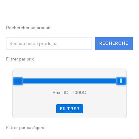
Rechercher un produit
R
RECHERCHE
e
c
h
Filtrer par prix
e
r
c
h
e
Prix :
1
€ -
1000
€
r
FILTRER
Filtrer par catégorie