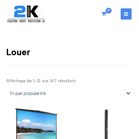
Aller
au
contenu
MAI
MEN
Louer
Trié
Affichage de 1–12 sur 147 résultats
par
popularité