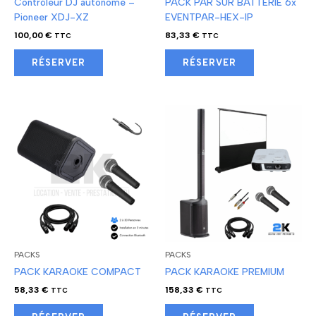
Contrôleur DJ autonome –
PACK PAR SUR BATTERIE 6x
Pioneer XDJ-XZ
EVENTPAR-HEX-IP
100,00
€
83,33
€
TTC
TTC
RÉSERVER
RÉSERVER
PACKS
PACKS
PACK KARAOKE COMPACT
PACK KARAOKE PREMIUM
58,33
€
158,33
€
TTC
TTC