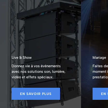
Live & Show
Mariage
Donnez vie à vos événements
Faites d
avec nos solutions son, lumière,
moment i
vidéo et effets spéciaux.
prestati
EN SAVOIR PLUS
EN 