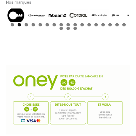
Nos marques
0
1
2
3
4
5
6
7
8
9
0