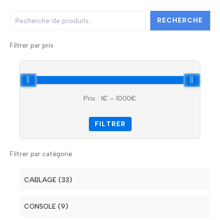
R
RECHERCHE
e
c
h
Filtrer par prix
e
r
c
h
e
Prix :
1
€ -
1000
€
r
FILTRER
Filtrer par catégorie
CABLAGE (33)
Electrique (7)
CONSOLE (9)