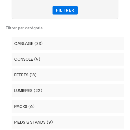
FILTRER
Filtrer par catégorie
CABLAGE (33)
Electrique (7)
CONSOLE (9)
Lumière (6)
Régie DJ (2)
EFFETS (13)
Son (14)
Table de Mixage (5)
Machine à Effets (13)
LUMIERES (22)
Brouillard (1)
Vidéo (4)
Lumières (2)
Barre à effets LED (4)
PACKS (6)
Classique (1)
Passages de Câbles (2)
Par (12)
PIEDS & STANDS (9)