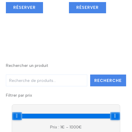
RÉSERVER
RÉSERVER
Rechercher un produit
R
RECHERCHE
e
c
h
Filtrer par prix
e
r
c
h
e
Prix :
1
€ -
1000
€
r