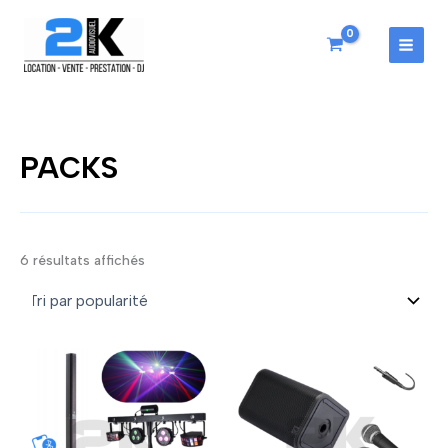
Aller
au
contenu
MAI
MEN
PACKS
Trié
6 résultats affichés
par
popularité