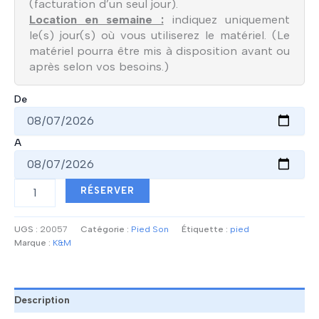
(facturation d’un seul jour).
Location en semaine :
indiquez uniquement
le(s) jour(s) où vous utiliserez le matériel. (Le
matériel pourra être mis à disposition avant ou
après selon vos besoins.)
De
A
quantité
RÉSERVER
de
Pied
à
UGS :
20057
Catégorie :
Pied Son
Étiquette :
pied
Embase
Marque :
K&M
Son
-
K&M
26735
Description
(Long)