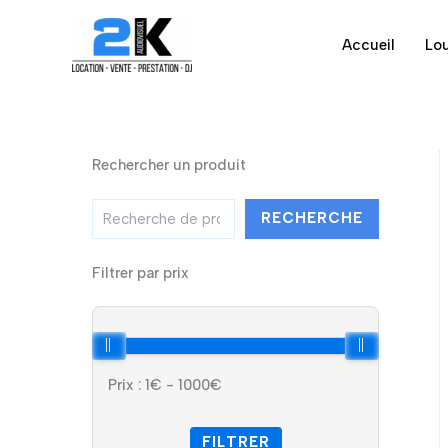
Aller
au
Accueil
Lou
contenu
Rechercher un produit
R
RECHERCHE
e
c
h
Filtrer par prix
e
r
c
h
e
Prix :
1
€ -
1000
€
r
FILTRER