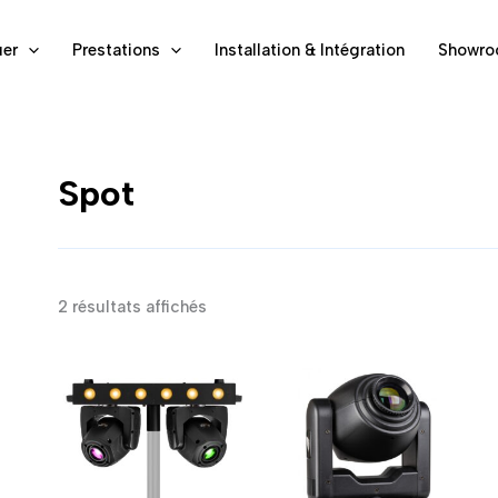
er
Prestations
Installation & Intégration
Showr
Spot
Trié
2 résultats affichés
par
popularité