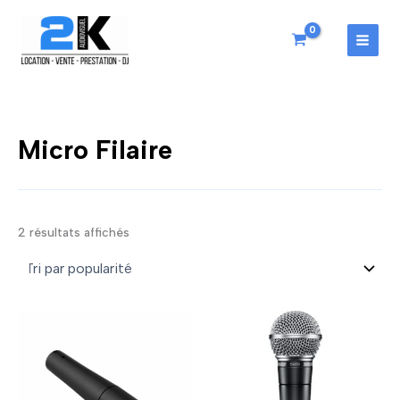
Aller
au
contenu
MAI
MEN
Micro Filaire
Trié
2 résultats affichés
par
popularité