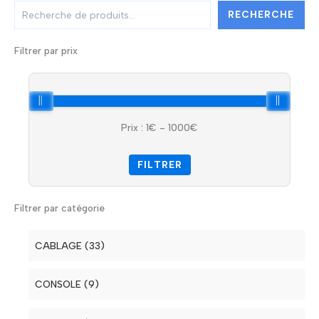
R
RECHERCHE
e
c
h
Filtrer par prix
e
r
c
h
e
Prix :
1
€ -
1000
€
r
FILTRER
Filtrer par catégorie
CABLAGE (33)
Electrique (7)
CONSOLE (9)
Lumière (6)
Régie DJ (2)