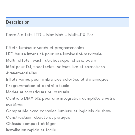
effets
LED
-
Mac
Description
Mah
-
Barre à effets LED – Mac Mah – Multi-FX Bar
Multi-
FX
Effets lumineux variés et programmables
Bar
LED haute intensité pour une luminosité maximale
Multi-effets : wash, stroboscope, chase, beam
Idéal pour DJ, spectacles, scènes live et animations
événementielles
Effets variés pour ambiances colorées et dynamiques
Programmation et contrôle facile
Modes automatiques ou manuels
Contrôle DMX 512 pour une intégration complète à votre
système
Compatible avec consoles lumière et logiciels de show
Construction robuste et pratique
Châssis compact et léger
Installation rapide et facile