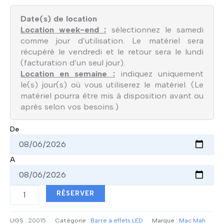
Date(s) de location
Location week-end :
sélectionnez le samedi
comme jour d’utilisation. Le matériel sera
récupéré le vendredi et le retour sera le lundi
(facturation d’un seul jour).
Location en semaine :
indiquez uniquement
le(s) jour(s) où vous utiliserez le matériel. (Le
matériel pourra être mis à disposition avant ou
après selon vos besoins.)
De
A
quantité
RÉSERVER
de
Barre
à
UGS :
20015
Catégorie :
Barre à effets LED
Marque :
Mac Mah