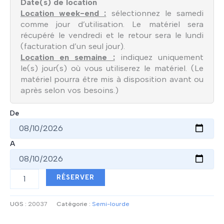
Date(s) de location
Location week-end :
sélectionnez le samedi
comme jour d’utilisation. Le matériel sera
récupéré le vendredi et le retour sera le lundi
(facturation d’un seul jour).
Location en semaine :
indiquez uniquement
le(s) jour(s) où vous utiliserez le matériel. (Le
matériel pourra être mis à disposition avant ou
après selon vos besoins.)
De
A
quantité
RÉSERVER
de
EMBASE
SEMI-
UGS :
20037
Catégorie :
Semi-lourde
LOURDE
NOIR