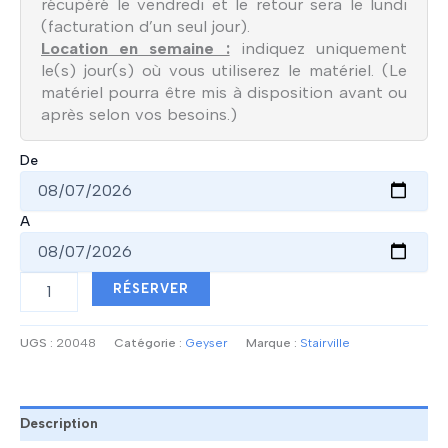
récupéré le vendredi et le retour sera le lundi
(facturation d’un seul jour).
Location en semaine :
indiquez uniquement
le(s) jour(s) où vous utiliserez le matériel. (Le
matériel pourra être mis à disposition avant ou
après selon vos besoins.)
De
A
quantité
RÉSERVER
de
Machine
à
UGS :
20048
Catégorie :
Geyser
Marque :
Stairville
effets
C02
-
STAIRVILLE
Description
VF-