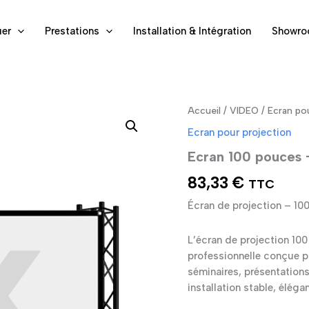
er
Prestations
Installation & Intégration
Showr
Accueil
/
VIDEO
/
Ecran po
Ecran pour projection
Ecran 100 pouces
83,33
€
TTC
Écran de projection – 10
L’écran de projection 10
professionnelle conçue po
séminaires, présentations
installation stable, éléga