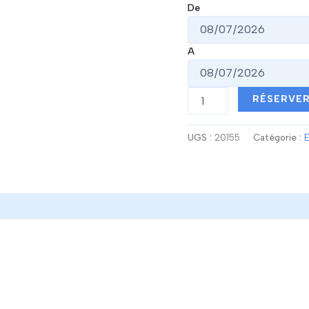
De
A
quantité
RÉSERVE
de
Ecran
100
UGS :
20155
Catégorie :
E
pouces
+
Support
Totem