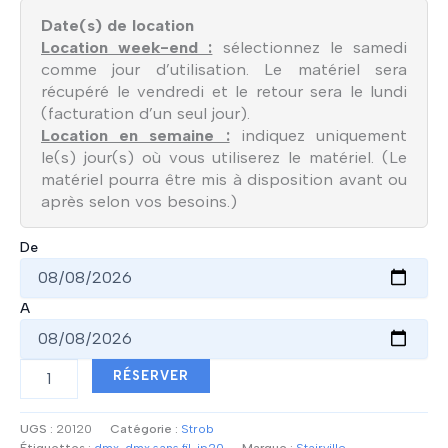
Date(s) de location
Location week-end :
sélectionnez le samedi
comme jour d’utilisation. Le matériel sera
récupéré le vendredi et le retour sera le lundi
(facturation d’un seul jour).
Location en semaine :
indiquez uniquement
le(s) jour(s) où vous utiliserez le matériel. (Le
matériel pourra être mis à disposition avant ou
après selon vos besoins.)
De
A
quantité
RÉSERVER
de
Strobe
LED
UGS :
20120
Catégorie :
Strob
-
Étiquettes :
dmx
,
dmx sans fil
,
ip20
Marque :
Stairville