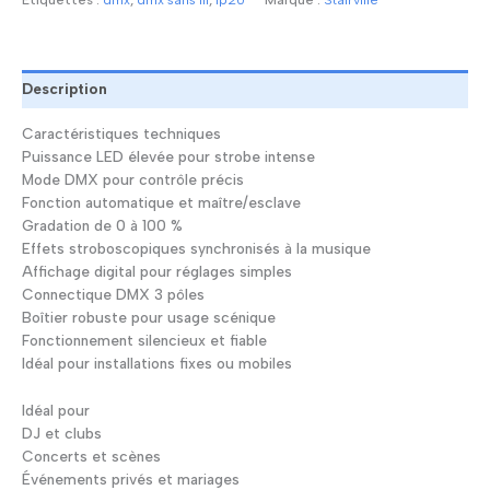
Stairville
Wild
Wash
Pro
Description
Caractéristiques techniques
Puissance LED élevée pour strobe intense
Mode DMX pour contrôle précis
Fonction automatique et maître/esclave
Gradation de 0 à 100 %
Effets stroboscopiques synchronisés à la musique
Affichage digital pour réglages simples
Connectique DMX 3 pôles
Boîtier robuste pour usage scénique
Fonctionnement silencieux et fiable
Idéal pour installations fixes ou mobiles
Idéal pour
DJ et clubs
Concerts et scènes
Événements privés et mariages