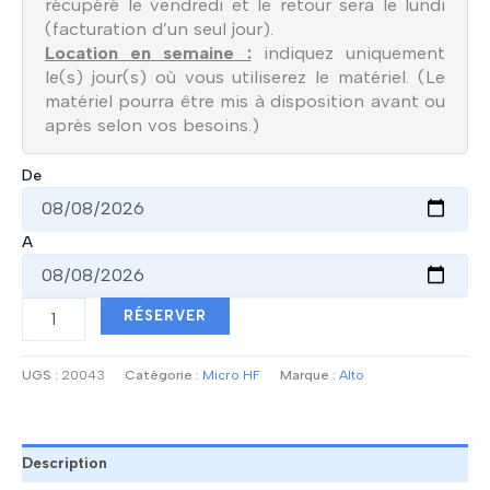
récupéré le vendredi et le retour sera le lundi
(facturation d’un seul jour).
Location en semaine :
indiquez uniquement
le(s) jour(s) où vous utiliserez le matériel. (Le
matériel pourra être mis à disposition avant ou
après selon vos besoins.)
De
A
quantité
RÉSERVER
de
Système
sans
UGS :
20043
Catégorie :
Micro HF
Marque :
Alto
fil
-
ALTO
STEALTH
Description
1